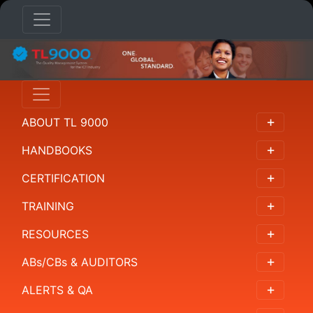
ABOUT
TL
9000
ABOUT TL 9000
Overview
HANDBOOKS
概
CERTIFICATION
述
TRAINING
为
何
RESOURCES
选
ABs/CBs & AUDITORS
择
TL
ALERTS & QA
9000？