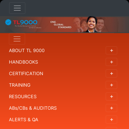
PDRs
Overview
ABOUT TL 9000
Availabilty
HANDBOOKS
Access/Purchase
CERTIFICATION
Calculations
TRAINING
Usage
RESOURCES
Reports
ABs/CBs & AUDITORS
行
ALERTS & QA
业