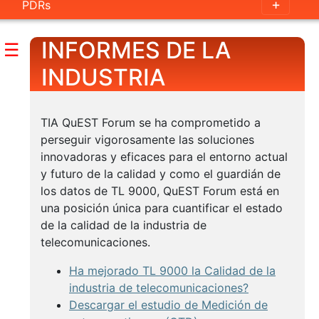
报
PDRs
告
INFORMES DE LA
☰
イ
ン
INDUSTRIA
ダ
ス
TIA QuEST Forum se ha comprometido a
ト
perseguir vigorosamente las soluciones
リ
innovadoras y eficaces para el entorno actual
レ
y futuro de la calidad y como el guardián de
ポ
los datos de TL 9000, QuEST Forum está en
ー
una posición única para cuantificar el estado
ト
de la calidad de la industria de
telecomunicaciones.
산
Ha mejorado TL 9000 la Calidad de la
업
industria de telecomunicaciones?
보
Descargar el estudio de Medición de
고