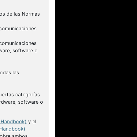
tos de las Normas
lecomunicaciones
lecomunicaciones
dware, software o
odas las
iertas categorías
rdware, software o
s Handbook)
y el
 Handbook)
sobre ambos