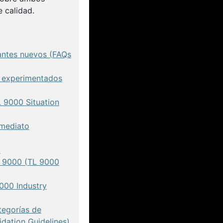
 calidad.
pantes nuevos (FAQs
s experimentados
 9000 Situation
nmediato
)
L 9000 (TL 9000
000 Industry
tegorías de
dation Guidelines)