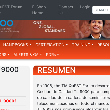
QuEST Forum
E-Shop
Contact
Login
e
Home
Us
HANDBOOKS
CERTIFICATION
TRAINING
RESO
ORS
ALERTS & QA
PDRs
 9000
RESUMEN
En 1998, the TIA QuEST Forum desarrol
Gestión de Calidad TL 9000 para cumpli
de calidad de la cadena de suministros 
 TL 9000?
telecomunicaciones en todo el mundo. 
TL 9000, nos propusimos alcanzar los 