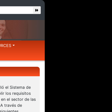
URCES
ló el Sistema de
r los requisitos
en el sector de las
A través de
siguientes