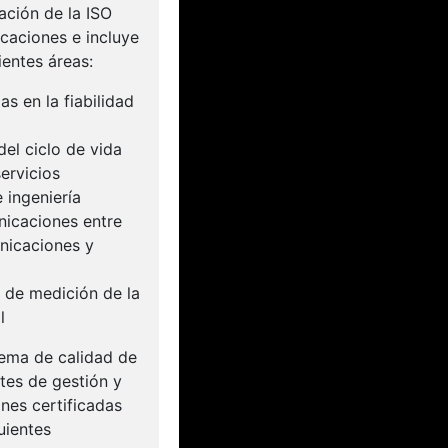
ación de la ISO
caciones e incluye
ientes áreas:
 en la fiabilidad
del ciclo de vida
ervicios
 ingeniería
nicaciones entre
nicaciones y
 de medición de la
l
tema de calidad de
es de gestión y
ones certificadas
uientes