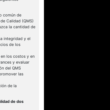
to común de
n de Calidad (QMS)
zca la cantidad de
a integridad y el
cios de los
 en los costos y en
vances y evaluar
ión del QMS
 promover las
ión de la
lidad de dos